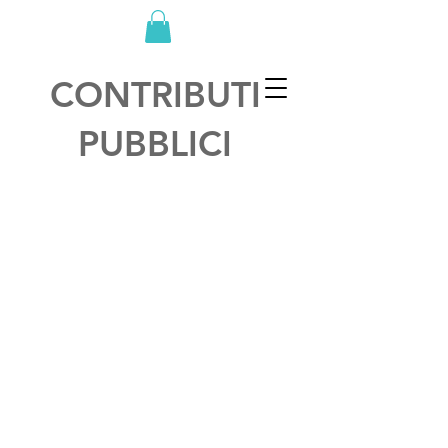
CONTRIBUTI
PUBBLICI