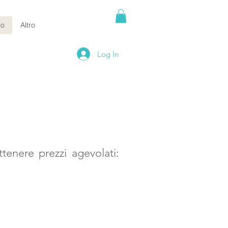
io
Altro
Log In
tenere prezzi agevolati: