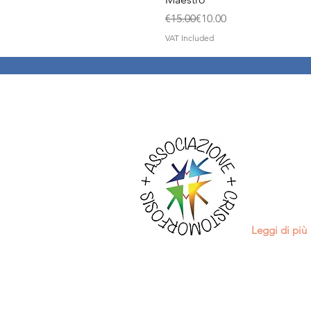
Regular Price
Sale Price
€15.00
€10.00
VAT Included
Chi sia
L'Associazio
Alleanza
. La
membri.
Leggi di più