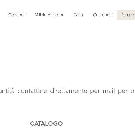
Cenacoli
Milizia Angelica
Corsi
Catechesi
Negoz
antità contattare direttamente per mail per ot
CATALOGO